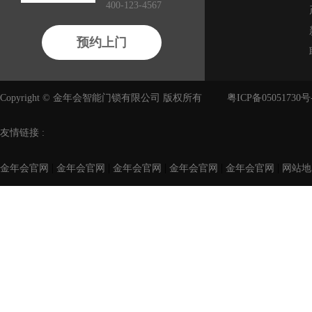
400-123-4567
预约上门
Copyright © 金年会智能门锁有限公司 版权所有
粤ICP备05051730号
友情链接 :
|
|
|
|
|
金年会官网
金年会官网
金年会官网
金年会官网
金年会官网
网站地