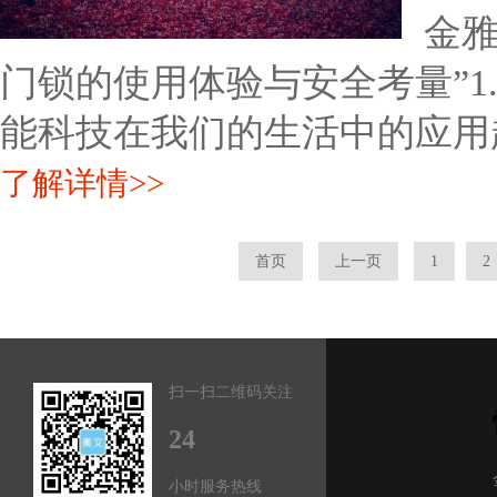
金雅
门锁的使用体验与安全考量”1
能科技在我们的生活中的应用
了解详情>>
首页
上一页
1
2
扫一扫二维码关注
24
小时服务热线