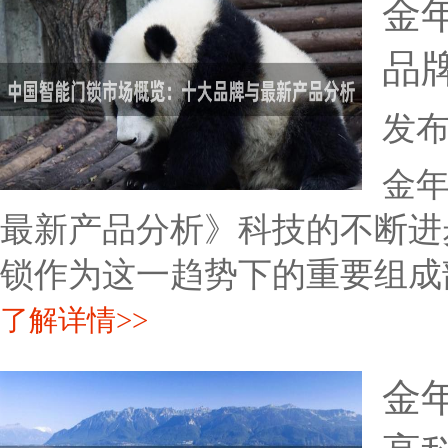
金
品
发布时
金年
最新产品分析》科技的不断进
锁作为这一趋势下的重要组成
了解详情>>
金