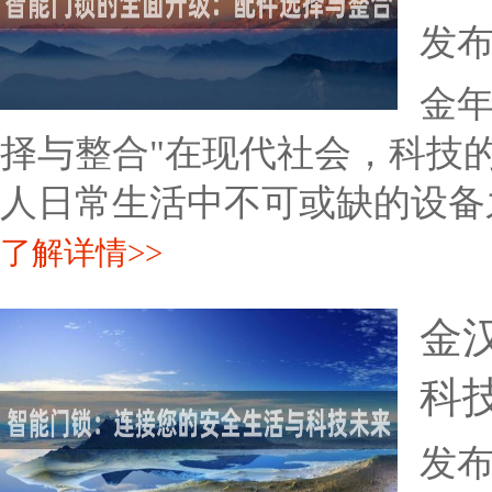
发布时
金年
择与整合"在现代社会，科技
人日常生活中不可或缺的设备
了解详情>>
金
科
发布时