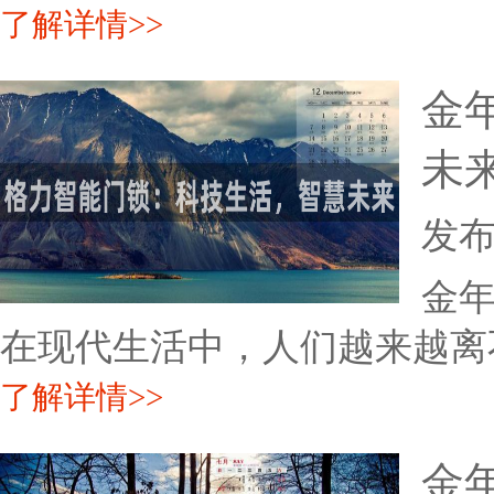
了解详情>>
金
未
发布时
金年
在现代生活中，人们越来越离
了解详情>>
金