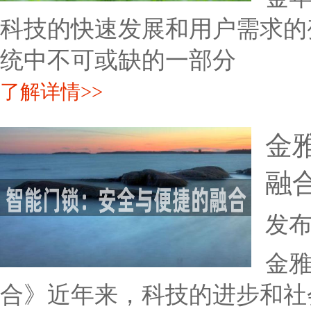
科技的快速发展和用户需求的
统中不可或缺的一部分
了解详情>>
金
融
发布时
金雅
合》近年来，科技的进步和社