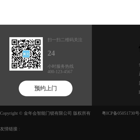
扫一扫二维码关注
24
小时服务热线
400-123-4567
预约上门
Copyright © 金年会智能门锁有限公司 版权所有
粤ICP备05051730号
友情链接 :