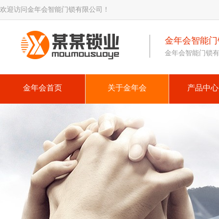
欢迎访问金年会智能门锁有限公司！
金年会智能门
金年会智能门锁有
金年会首页
关于金年会
产品中心