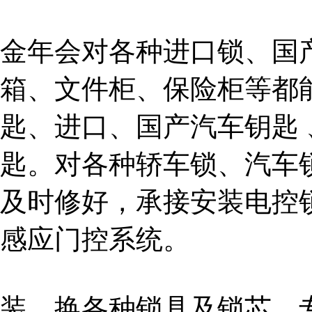
金年会对各种进口锁、国
箱、文件柜、保险柜等都
匙、进口、国产汽车钥匙
匙。对各种轿车锁、汽车
及时修好，承接安装电控
感应门控系统。
装、换各种锁具及锁芯。