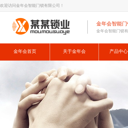
欢迎访问金年会智能门锁有限公司！
金年会智能门
金年会智能门锁有
金年会首页
关于金年会
产品中心